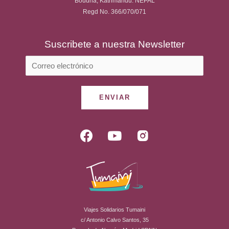
Boudha, Kathmandu. NEPAL
Regd No. 366/070/071
Suscribete a nuestra Newsletter
ENVIAR
F
Y
R
a
o
i
c
u
-
e
t
i
b
u
n
o
b
s
o
e
t
Viajes Solidarios Tumaini
k
a
c/ Antonio Calvo Santos, 35