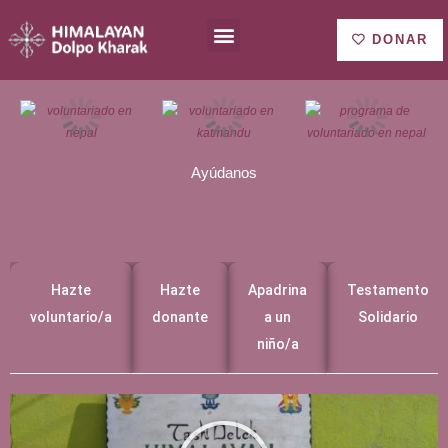
Ir
Menu
Quiénes somos
al
DONAR
contenido
Ayúdanos
Hazte
Hazte
Apadrina
Testamento
voluntario/a
donante
a un
Solidario
niño/a
R