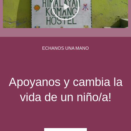
e
p
r
o
d
u
ECHANOS UNA MANO
c
i
r
v
Apoyanos y cambia la
í
d
vida de un niño/a!
e
o