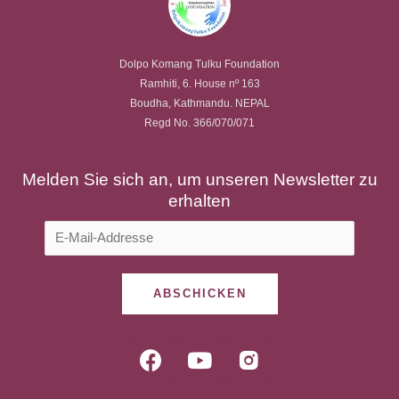
Dolpo Komang Tulku Foundation
Ramhiti, 6. House nº 163
Boudha, Kathmandu. NEPAL
Regd No. 366/070/071
Melden Sie sich an, um unseren Newsletter zu
erhalten
ABSCHICKEN
F
Y
R
a
o
i
c
u
-