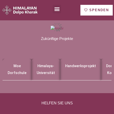
Zum
Menu
Inhalt
SPENDEN
springen
Zukünftige Projekte
Moe
Himalaya-
Handwerksprojekt
Dorfk
Dorfschule
Universität
Kom
HELFEN SIE UNS