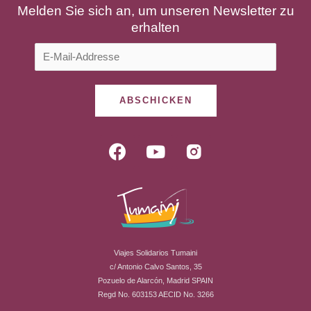
Melden Sie sich an, um unseren Newsletter zu
erhalten
ABSCHICKEN
F
Y
R
a
o
i
c
u
-
e
t
i
b
u
n
o
b
s
o
e
t
Viajes Solidarios Tumaini
k
a
c/ Antonio Calvo Santos, 35
g
Pozuelo de Alarcón, Madrid SPAIN
r
Regd No. 603153 AECID No. 3266