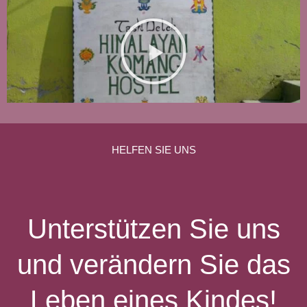
V
i
d
e
o
a
b
HELFEN SIE UNS
s
p
i
e
Unterstützen Sie uns
l
e
und verändern Sie das
n
Leben eines Kindes!