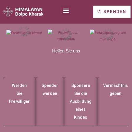
Zum
Menu
Inhalt
SPENDEN
springen
Helfen Sie uns
Werden
Spender
Sponsern
Vermächtnis
Sie
werden
Sie die
geben
Freiwilliger
Ausbildung
eines
Kindes